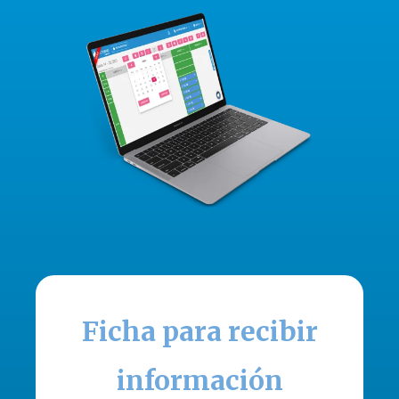
Ficha para recibir
información